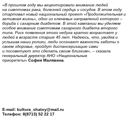
«В прошлом году
мы акцентировали внимание людей
на
симптомах рака, болезней сердца и сосудов. В этом году
стартовал новый национальный проект «Продолжительная и
активная жизнь», одно из ключевых направлений которого –
борьба с сахарным диабетом. В этой кампании мы уделяем
особое внимание симптомам сахарного диабета второго
типа. Риск появления этого недуга кратно возрастает у
людей в возрасте старше 45 лет. Надеюсь, что, увидев и
услышав наши ролики,
люди осознают важность заботы о
своем здоровье, пройдут диспансеризацию сами
и посоветуют это сделать своим близким
», – сказала
генеральный директор АНО «Национальные
приоритеты»
София Малявина
.
E-mail:
kultura_shatoy@mail.ru
Телефон:
8(8713) 52 22 17