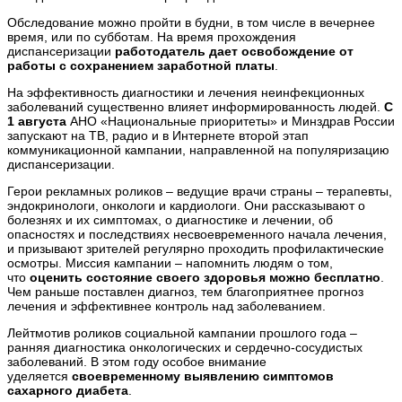
Обследование можно пройти в будни, в том числе в вечернее
время, или по субботам. На время прохождения
диспансеризации
работодатель дает освобождение от
работы с сохранением заработной платы
.
На эффективность диагностики и лечения неинфекционных
заболеваний существенно влияет информированность людей.
С
1 августа
АНО «Национальные приоритеты» и Минздрав России
запускают на ТВ, радио и в Интернете второй этап
коммуникационной кампании, направленной на популяризацию
диспансеризации.
Герои рекламных роликов – ведущие врачи страны – терапевты,
эндокринологи, онкологи и кардиологи. Они рассказывают о
болезнях и их симптомах, о диагностике и лечении, об
опасностях и последствиях несвоевременного начала лечения,
и призывают зрителей регулярно проходить профилактические
осмотры. Миссия кампании – напомнить людям о том,
что
оценить состояние своего здоровья можно бесплатно
.
Чем раньше поставлен диагноз, тем благоприятнее прогноз
лечения и эффективнее контроль над заболеванием.
Лейтмотив роликов социальной кампании прошлого года –
ранняя диагностика онкологических и сердечно-сосудистых
заболеваний. В этом году особое внимание
уделяется
своевременному выявлению симптомов
сахарного диабета
.