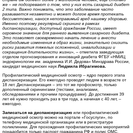
же – не подозревают о том, что у них есть
сахарный
диабет
2 типа. Важно понимать, что это заболевание часто
развивается незаметно и может долгое время протекать
бессимптомно, нанося
непоправимый вред
нашему здоровью.
Именно поэтому регулярный скрининг в рамках
диспансеризации, доступный гражданам России, имеет
огромное значение д
ля раннего выявления сахарного диабета
.
Это позволяет своевременно начать лечение и внести
необходимые изменения в образ жизни, значительно снизить
риски развития тяжелых осложнений, инвалидизации и
сокращения длительности жизни»,
– отметила заведующая
отделом прогнозирования и инноваций диабета ФГБУ «НМИЦ
эндокринологии им. академика И.И. Дедова» Минздрава России,
кандидат медицинских наук
Людмила Ибрагимова.
Профилактический медицинский осмотр – ядро первого этапа
диспансеризации. Его ежегодно проводят людям в возрасте от
18 лет. Диспансеризация – это тот же профосмотр, только
дополненный скринингами (тестами, анализами,
обследованиями и прочими процедурами). До достижения 39
лет её нужно проходить раз в три года, а начиная с 40 лет, –
ежегодно.
Записаться на диспансеризацию
или профилактический
медицинский осмотр можно на портале «Госуслуги», по
телефону медицинской организации или в регистратуре
поликлиники. Для прохождения профилактических мероприятий
понадобится только паспорт гражданина РФ и полис ОМС.