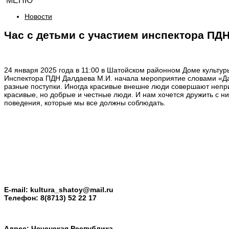
МЕНЮ
Новости
Час с детьми с участием инспектора ПДН
24 января 2025 года в 11:00 в Шатойском районном Доме культур
Инспектора ПДН Далдаева М.И. начала мероприятие словами «Дав
разные поступки. Иногда красивые внешне люди совершают неприли
красивые, но добрые и честные люди. И нам хочется дружить с ни
поведения, которые мы все должны соблюдать.
E-mail:
kultura_shatoy@mail.ru
Телефон:
8(8713) 52 22 17
Адрес: Чеченская Республика,