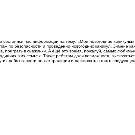
ры состоялся час информации на тему: «Мои новогодние каникулы
ктаж по безопасности и проведении новогодних каникул. Зимние ка
ика, поиграть в снежинки. А ещё это время, пожалуй, самых любимы
дициях в их семьях. Также ребятам дали возможность высказаться
гих ребят завести новые традиции и рассказать о них в следующем