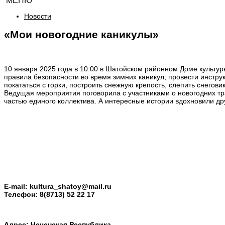
МЕНЮ
Новости
«Мои новогодние каникулы»
10 января 2025 года в 10:00 в Шатойском районном Доме культу
правила безопасности во время зимних каникул; провести инстру
покататься с горки, построить снежную крепость, слепить снегов
Ведущая мероприятия поговорила с участниками о новогодних тра
частью единого коллектива. А интересные истории вдохновили дру
E-mail:
kultura_shatoy@mail.ru
Телефон:
8(8713) 52 22 17
Адрес: Чеченская Республика,