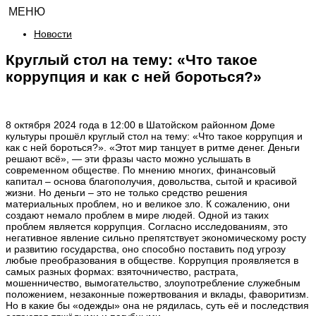
МЕНЮ
Новости
Круглый стол на тему: «Что такое
коррупция и как с ней бороться?»
8 октября 2024 года в 12:00 в Шатойском районном Доме
культуры прошёл круглый стол на тему: «Что такое коррупция и
как с ней бороться?». «Этот мир танцует в ритме денег. Деньги
решают всё», — эти фразы часто можно услышать в
современном обществе. По мнению многих, финансовый
капитал – основа благополучия, довольства, сытой и красивой
жизни. Но деньги – это не только средство решения
материальных проблем, но и великое зло. К сожалению, они
создают немало проблем в мире людей. Одной из таких
проблем является коррупция. Согласно исследованиям, это
негативное явление сильно препятствует экономическому росту
и развитию государства, оно способно поставить под угрозу
любые преобразования в обществе. Коррупция проявляется в
самых разных формах: взяточничество, растрата,
мошенничество, вымогательство, злоупотребление служебным
положением, незаконные пожертвования и вклады, фаворитизм.
Но в какие бы «одежды» она не рядилась, суть её и последствия