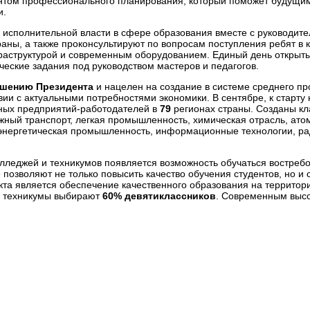
нтом профессионального планирования, который поможет будущим
и.
 исполнительной власти в сфере образования вместе с руководите
аны, а также проконсультируют по вопросам поступления ребят в к
фраструктурой и современным оборудованием. Единый день откры
ческие задания под руководством мастеров и педагогов.
ешению
Президента
и нацелен на создание в системе среднего 
ии с актуальными потребностями экономики. В сентябре, к старту
ых предприятий-работодателей в
79
регионах страны. Созданы кл
жный транспорт, легкая промышленность, химическая отрасль, ато
энергетическая промышленность, информационные технологии, рад
олледжей и техникумов появляется возможность обучаться востре
е позволяют не только повысить качество обучения студентов, но и
та является обеспечение качественного образования на территории
и техникумы выбирают
60% девятиклассников
. Современным выс