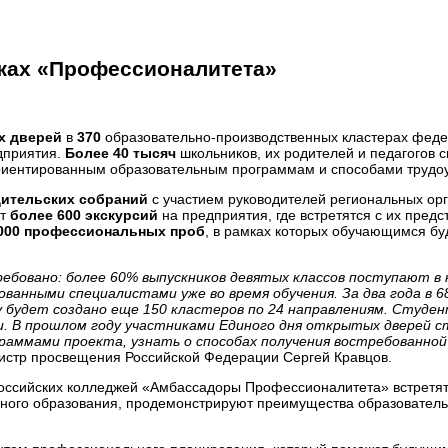
жах «Профессионалитета»
х дверей
в
370
образовательно-производственных кластерах феде
дприятия.
Более 40 тысяч
школьников, их родителей и педагогов 
риентированным образовательным программам и способами трудоу
дительских собраний
с участием руководителей региональных орг
ят
более 600 экскурсий
на предприятия, где встретятся с их предс
000 профессиональных проб
, в рамках которых обучающимся бу
ребовано: более 60% выпускников девятых классов поступают в
анными специалистами уже во время обучения. За два года в 
у будет создано еще 150 кластеров по 24 направлениям. Студ
. В прошлом году участниками Единого дня открытых дверей ст
раммами проекта, узнать о способах получения востребованно
истр просвещения Российской Федерации Сергей Кравцов.
оссийских колледжей «Амбассадоры Профессионалитета» встретятс
льного образования, продемонстрируют преимущества образовател