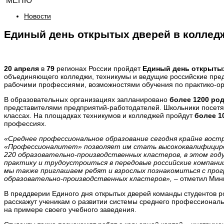
МЕНЮ
Новости
Единый день открытых дверей в коллед
20 апреля
в
79
регионах России пройдет
Единый день открыты
объединяющего колледжи, техникумы и ведущие российские пре
рабочими профессиями, возможностями обучения по практико-о
В образовательных организациях запланировано
более 1200 ро
представителями предприятий-работодателей. Школьники посет
классах. На площадках техникумов и колледжей пройдут
более 1
профессиях.
«Среднее профессиональное образование сегодня крайне вост
«Профессионалитет» позволяет им стать высококвалифициров
220 образовательно-производственных кластеров, в этом год
практику и трудоустроиться в передовые российские компании
мы также приглашаем ребят и взрослых познакомиться с прог
образовательно-производственных кластеров»,
– отметил Мин
В преддверии Единого дня открытых дверей команды студентов р
расскажут ученикам о развитии системы среднего профессиона
на примере своего учебного заведения.