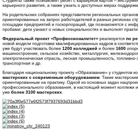
Студенты также познакомят ребят с карьерной картой
–
инструме
карьерного развития, а также узнать о доступных мерах поддержк
На родительских собраниях представители региональных органов
ориентированных на запрос работодателей в разных регионах стр
площадки предприятий и госкорпораций, где познакомятся с ин
пробами: дети узнают о новых специальностях и выполнят практи
Федеральный проект «Профессионалитет»
реализуется
по р
новой модели подготовки квалифицированных кадров в соответств
уже будут участвовать более
1200 колледжей
и более
1600
опорн
машиностроение, сельское хозяйство, металлургия, железнодоро
электротехническая отрасль, лесная промышленность, топливно-
транспортная и др.
Благодаря национальному проекту «Образование» у студентов к
мастерских
с современным оборудованием
. Такие мастерски
ориентированным на практику. Одной из основных задач нацпроек
профессионального образования, в настоящий момент коллежи 
уже
более
3100 мастерских
.