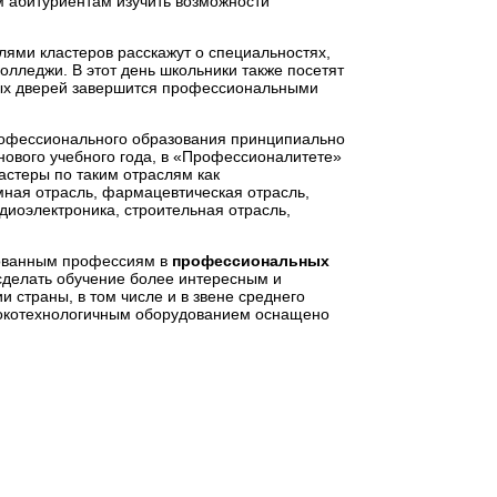
 абитуриентам изучить возможности
лями кластеров расскажут о специальностях,
олледжи. В этот день школьники также посетят
тых дверей завершится профессиональными
профессионального образования принципиально
 нового учебного года, в «Профессионалитете»
астеры по таким отраслям как
мная отрасль, фармацевтическая отрасль,
иоэлектроника, строительная отрасль,
бованным профессиям в
профессиональных
 сделать обучение более интересным и
 страны, в том числе и в звене среднего
окотехнологичным оборудованием оснащено