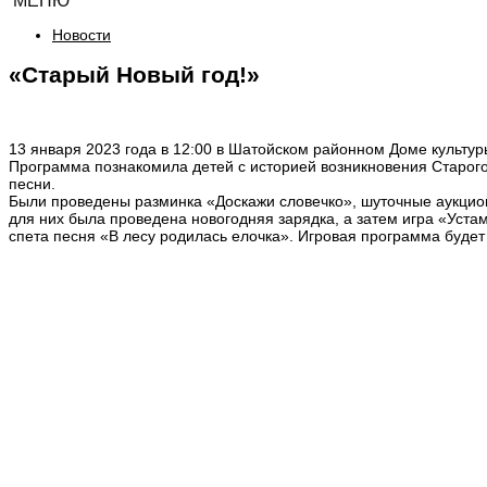
МЕНЮ
Новости
«Старый Новый год!»
13 января 2023 года в 12:00 в Шатойском районном Доме культу
Программа познакомила детей с историей возникновения Старого 
песни.
Были проведены разминка «Доскажи словечко», шуточные аукционы
для них была проведена новогодняя зарядка, а затем игра «Уста
спета песня «В лесу родилась елочка». Игровая программа будет